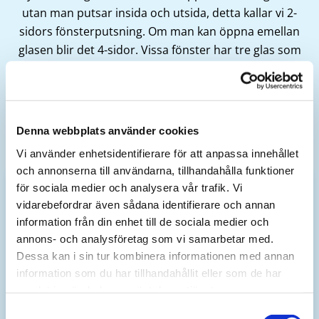
utan man putsar insida och utsida, detta kallar vi 2-
sidors fönsterputsning. Om man kan öppna emellan
glasen blir det 4-sidor. Vissa fönster har tre glas som
kan putsas på båda sidorna. Då handlar det om 6-
sidor.
Hos oss får du alltid ett fast pris, vare sig det gäller
fönstren hemma eller på företaget.
Denna webbplats använder cookies
Vi använder enhetsidentifierare för att anpassa innehållet
och annonserna till användarna, tillhandahålla funktioner
för sociala medier och analysera vår trafik. Vi
PRIS FÖNSTERPUTSNING
vidarebefordrar även sådana identifierare och annan
information från din enhet till de sociala medier och
Alla priser är vad du som kund betalar efter
annons- och analysföretag som vi samarbetar med.
RUT-avdrag.
Dessa kan i sin tur kombinera informationen med annan
60 kr per fönster, avser 2-sidor.
information som du har tillhandahållit eller som de har
Startavgift 120 kr per städtillfälle. (Om din
samlat in när du har använt deras tjänster.
bostad ligger långt bort kan ytterligare
Samtyckesval