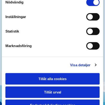
kostnad tillkomma.)
Nödvändig
(Samma gäller om det är väldigt ovanliga eller
gamla fönster eller med fast spröjs.
Inställningar
Berätta vid beställningstillfället hur era
fönster ser ut för rätt prisoffert.)
Statistik
Vi har med oss all städmaterial och
städutrustning, så inget mer tillkommer.
Marknadsföring
BOKA FÖNSTERPUTS
Visa detaljer
Tillåt alla cookies
Tillåt urval