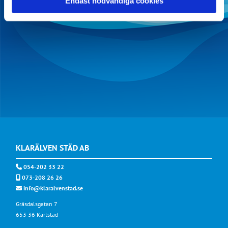
Endast nödvändiga cookies
KLARÄLVEN STÄD AB
054-202 33 22

073-208 26 26

info@klaralvenstad.se

Gräsdalsgatan 7
653 36 Karlstad